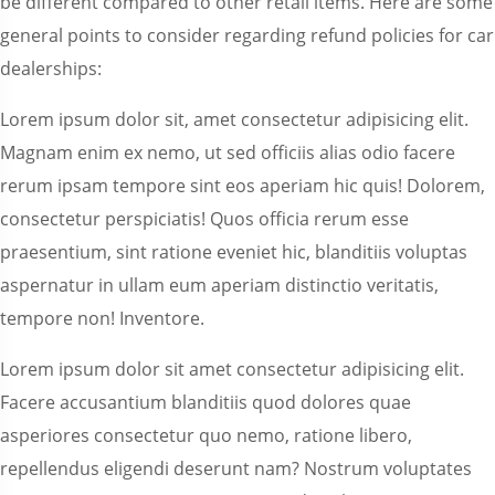
be different compared to other retail items. Here are some
general points to consider regarding refund policies for car
dealerships:
Lorem ipsum dolor sit, amet consectetur adipisicing elit.
Magnam enim ex nemo, ut sed officiis alias odio facere
rerum ipsam tempore sint eos aperiam hic quis! Dolorem,
consectetur perspiciatis! Quos officia rerum esse
praesentium, sint ratione eveniet hic, blanditiis voluptas
aspernatur in ullam eum aperiam distinctio veritatis,
tempore non! Inventore.
Lorem ipsum dolor sit amet consectetur adipisicing elit.
Facere accusantium blanditiis quod dolores quae
asperiores consectetur quo nemo, ratione libero,
repellendus eligendi deserunt nam? Nostrum voluptates