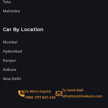
Tata
Mahindra
Car By Location
Mumbai
Hyderabad
Kanpur
Kolkata
New Delhi
To Send Mail
To More Inquiry
info@testdrivekaro.com
+990-737 621 432